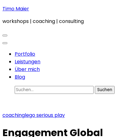
Zum
Timo Maier
Inhalt
workshops | coaching | consulting
springen
(Enter
drücken)
Portfolio
Leistungen
Über mich
Blog
Suchen
nach:
coaching
lego serious play
Engagement Global